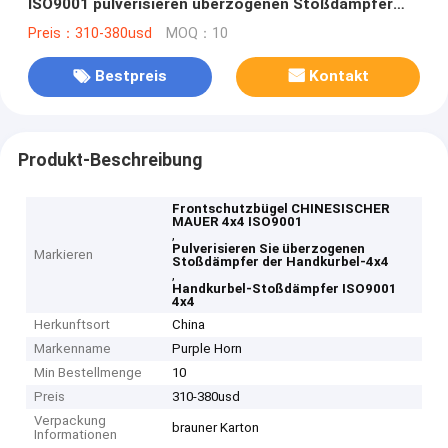
ISO9001 pulverisieren überzogenen Stoßdämpfer
der Handkurbel-4x4
Preis：310-380usd
MOQ：10
Bestpreis
Kontakt
Produkt-Beschreibung
Frontschutzbügel CHINESISCHER
MAUER 4x4 ISO9001
,
Pulverisieren Sie überzogenen
Markieren
Stoßdämpfer der Handkurbel-4x4
,
Handkurbel-Stoßdämpfer ISO9001
4x4
Herkunftsort
China
Markenname
Purple Horn
Min Bestellmenge
10
Preis
310-380usd
Verpackung
brauner Karton
Informationen