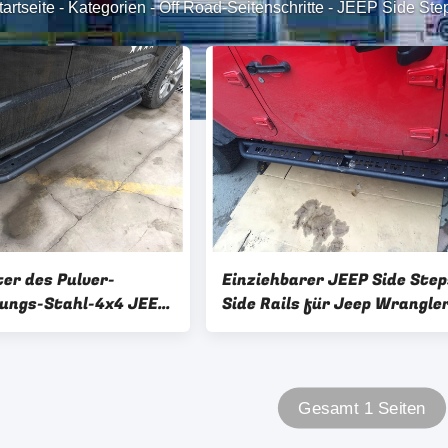
tartseite
-
Kategorien
-
Off Road-Seitenschritte
-
JEEP Side Ste
ter des Pulver-
Einziehbarer JEEP Side Step
ungs-Stahl-4x4 JEEP
Side Rails für Jeep Wrangle
s Grand Cherokee
JL
Gesamt 1 Seiten