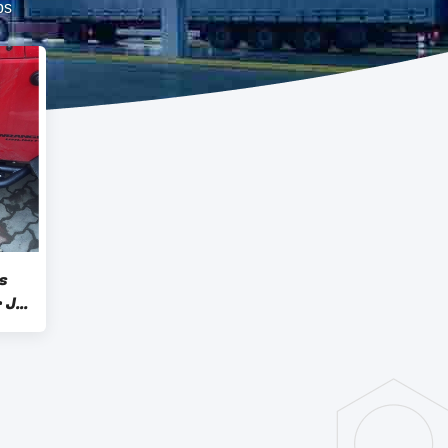
ps
s
r JK