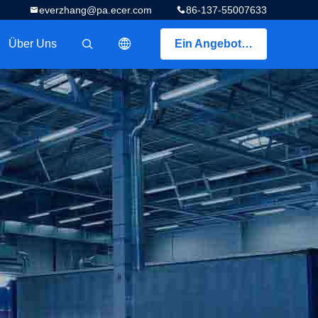
everzhang@pa.ecer.com
86-137-55007633
Über Uns
Ein Angebot bekommen
描述