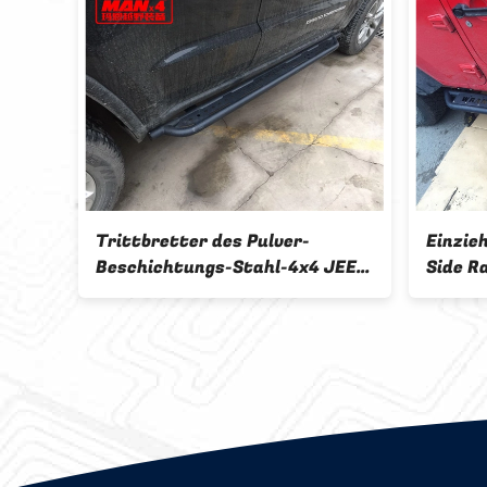
Trittbretter des Pulver-
Einzie
Beschichtungs-Stahl-4x4 JEEP
Side R
Side Steps Grand Cherokee
JL