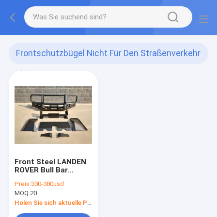
Frontschutzbügel Nicht Für Den Straßenverkehr
(1)
Front Steel LANDEN
ROVER Bull Bar
Nudge Bar für
Preis:
330-380usd
Entdeckung 3 4 5
MOQ:
20
Holen Sie sich aktuelle Preis