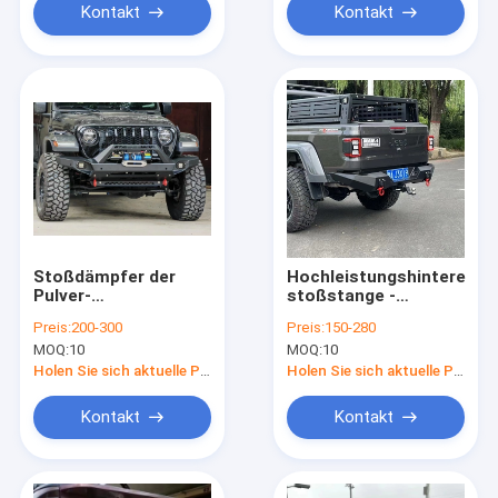
Kontakt
Kontakt
Stoßdämpfer der
Hochleistungshintere
Pulver-
stoßstange -
Beschichtungs-4x4
maximaler Schutz für
Preis:
200-300
Preis:
150-280
mit einfachem, für
Jeep Gladiator
MOQ:
10
MOQ:
10
Jeep Gladiator zu
installieren
Holen Sie sich aktuelle Preis
Holen Sie sich aktuelle Preis
Kontakt
Kontakt