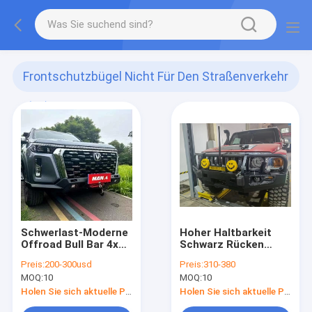
Frontschutzbügel Nicht Für Den Straßenverkehr
(30)
Schwerlast-Moderne
Hoher Haltbarkeit
Offroad Bull Bar 4x4
Schwarz Rücken
Stoßfänger für
Stoßstange Winde
Preis:
200-300usd
Preis:
310-380
Changan F70
Stoßstange 4x4
MOQ:
10
MOQ:
10
Bullenstange für
Hummer H3
Holen Sie sich aktuelle Preis
Holen Sie sich aktuelle Preis