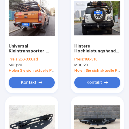
Universal-
Hintere
Kleintransporter-
Hochleistungshandkurbel
Stoß-Stangen Soem-
Stoßfrontschutzbügel-
Preis:
260-300usd
Preis:
180-310
ODM des
Patrouille Y62 2014-
MOQ:
20
MOQ:
20
Stahlfrontschutzbügel-
2017
4x4
Holen Sie sich aktuelle Preis
Holen Sie sich aktuelle Preis
Kontakt
Kontakt
Startseite
Produkte
Über uns