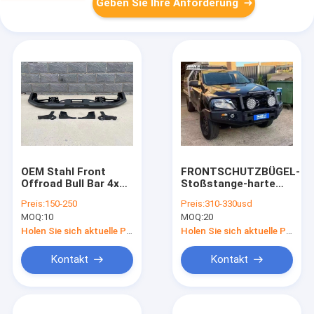
Geben Sie Ihre Anforderung
OEM Stahl Front
FRONTSCHUTZBÜGEL-
Offroad Bull Bar 4x4
Stoßstange-harte
Stoßstange für LDV
Beanspruchung
Preis:
150-250
Preis:
310-330usd
T90
2004-2016
MOQ:
10
MOQ:
20
Rückseiten-Mazdas
BT50 Stahl
Holen Sie sich aktuelle Preis
Holen Sie sich aktuelle Preis
Kontakt
Kontakt