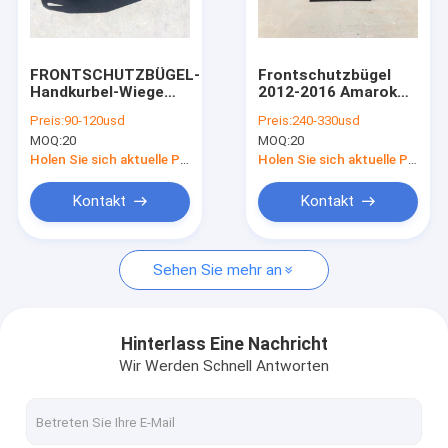
Fabrik Tour
Qualitätskontrolle
FRONTSCHUTZBÜGEL-
Frontschutzbügel
Handkurbel-Wiege
2012-2016 Amarok
Kontakt
2014-2018 Schwarz-
Handkurbel-4x4
Preis:
90-120usd
Preis:
240-330usd
Nissan Patrols Y62
pulverisieren nicht
MOQ:
20
MOQ:
20
Stahl
für den
Nachrichten
Straßenverkehr
Holen Sie sich aktuelle Preis
Holen Sie sich aktuelle Preis
überzogenes
Blog
Kontakt
Kontakt
Sehen Sie mehr an
Frontschutzbügel nicht für den Straßenverkehr
Kleintransporter-Überdachung
Hinterlass Eine Nachricht
Wir Werden Schnell Antworten
Dachgepäckträger nicht für den Straßenverkehr
Gleisbett-Überrollbügel