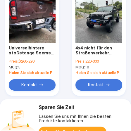
Universalhintere
4x4 nicht für den
stoßstange Soems
Straßenverkehr
4x4 für Aufnahme
schwerer StahlFront
Preis:
$260-290
Preis:
220-300
Hilux/Förster/Dmax/Triton
Bumper For Jeep
MOQ:
5
MOQ:
10
Gladiator JK JL
Holen Sie sich aktuelle Preis
Holen Sie sich aktuelle Preis
Kontakt
Kontakt
Sparen Sie Zeit
Lassen Sie uns mit Ihnen die besten
Produkte kontaktieren.