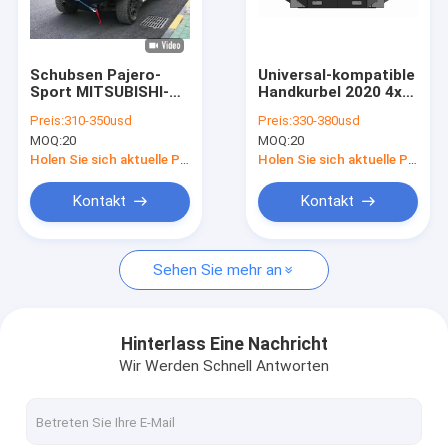
Fabrik Tour
Qualitätskontrolle
Schubsen Pajero-
Universal-kompatible
Sport MITSUBISHI-
Handkurbel 2020 4x4
Kontakt
Frontschutzbügel-
Mitsubishi Triton
Preis:
310-350usd
Preis:
330-380usd
Schwarzes 2006
Bullbar
MOQ:
20
MOQ:
20
Stange mit Schleife 3
Nachrichten
Holen Sie sich aktuelle Preis
Holen Sie sich aktuelle Preis
Blog
Kontakt
Kontakt
Sehen Sie mehr an
Frontschutzbügel nicht für den Straßenverkehr
Kleintransporter-Überdachung
Hinterlass Eine Nachricht
Wir Werden Schnell Antworten
Dachgepäckträger nicht für den Straßenverkehr
Gleisbett-Überrollbügel