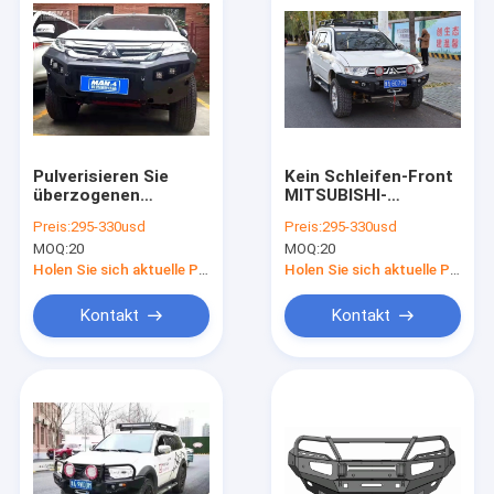
Pulverisieren Sie
Kein Schleifen-Front
überzogenen
MITSUBISHI-
MITSUBISHI-
Frontschutzbügel-
Preis:
295-330usd
Preis:
295-330usd
Frontschutzbügel für
Stoßdämpfer für
MOQ:
20
MOQ:
20
Pajero-Sport 2015-
Pajero-Sport 2006
2019
Holen Sie sich aktuelle Preis
Holen Sie sich aktuelle Preis
Kontakt
Kontakt
Startseite
Produkte
Über uns