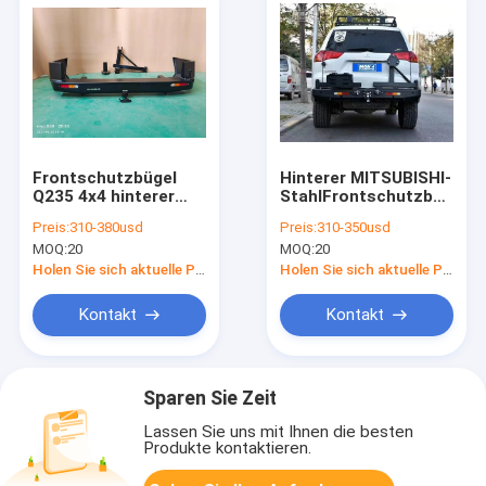
Frontschutzbügel
Hinterer MITSUBISHI-
Q235 4x4 hinterer
StahlFrontschutzbügel
Stoßstange Pajero
nicht für den
Preis:
310-380usd
Preis:
310-350usd
V73 mit Ersatzreifen-
Straßenverkehr für
MOQ:
20
MOQ:
20
Klammer
Sport 2006
Mitsubishis Pajero
Holen Sie sich aktuelle Preis
Holen Sie sich aktuelle Preis
Kontakt
Kontakt
Sparen Sie Zeit
Lassen Sie uns mit Ihnen die besten
Produkte kontaktieren.