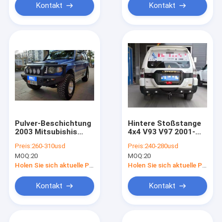
Kontakt
Kontakt
Pulver-Beschichtung
Hintere Stoßstange
2003 Mitsubishis
4x4 V93 V97 2001-
Front Offroad Pajero
2018 Q235
Preis:
260-310usd
Preis:
240-280usd
Frontschutzbügel-
MITSUBISHI Pajero
MOQ:
20
MOQ:
20
4x4
Holen Sie sich aktuelle Preis
Holen Sie sich aktuelle Preis
Kontakt
Kontakt