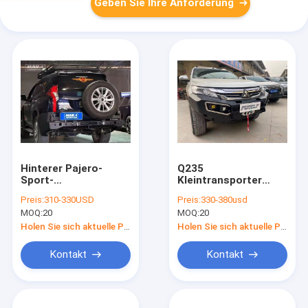
Geben Sie Ihre Anforderung
Hinterer Pajero-
Q235
Sport-
Kleintransporter
StahlFrontschutzbügel
Front Bumper
Preis:
310-330USD
Preis:
330-380usd
2015-2020 schubsen
Mitsubishi Pajero
MOQ:
20
MOQ:
20
Stange keine
Sport Bullbar 2020
Schleife
Holen Sie sich aktuelle Preis
Holen Sie sich aktuelle Preis
Kontakt
Kontakt