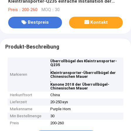
Kleintransporter-Q235 einfache Installation der
Kanonen-2018
Preis：200-260
MOQ：30
Bestpreis
Kontakt
Produkt-Beschreibung
Überrollbügel des Kleintransporter-
Q235
,
Kleintransporter-Überrollbügel der
Markieren
Chinesischen Mauer
,
Kanone 2018 der Überrollbügel-
Chinesischen Mauer
Herkunftsort
China
Lieferzeit
20-25Days
Markenname
Purple Horn
Min Bestellmenge
30
Preis
200-260