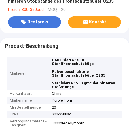
hinteren Stoßstange des Frontschutzbügel-Q235
Preis：300-350usd
MOQ：20
Bestpreis
Kontakt
Produkt-Beschreibung
GMC-Sierra 1500
Stahlfrontschutzbügel
,
Pulver beschichtete
Markieren
Stahlfrontschutzbügel Q235
,
Stahlsierra 1500 gmc der hinteren
Stoßstange
Herkunftsort
China
Markenname
Purple Horn
Min Bestellmenge
20
Preis
300-350usd
Versorgungsmaterial-
1000pieces/month
Fähigkeit