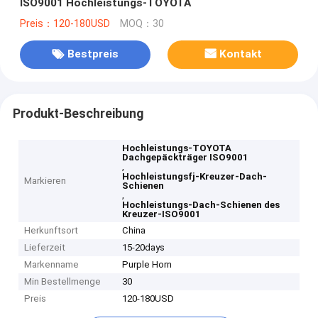
ISO9001 Hochleistungs-TOYOTA
Preis：120-180USD
MOQ：30
Bestpreis
Kontakt
Produkt-Beschreibung
Hochleistungs-TOYOTA
Dachgepäckträger ISO9001
,
Hochleistungsfj-Kreuzer-Dach-
Markieren
Schienen
,
Hochleistungs-Dach-Schienen des
Kreuzer-ISO9001
Herkunftsort
China
Lieferzeit
15-20days
Markenname
Purple Horn
Min Bestellmenge
30
Preis
120-180USD