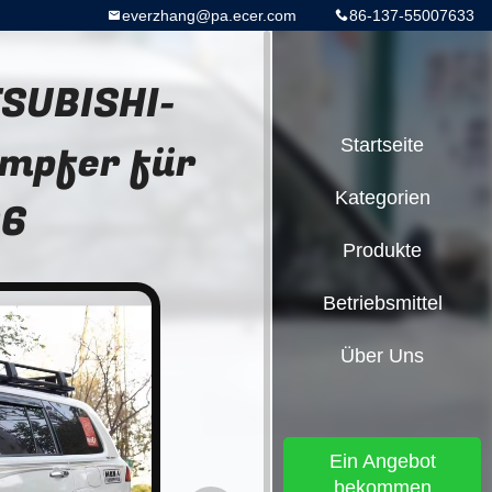
everzhang@pa.ecer.com
86-137-55007633
TSUBISHI-
mpfer für
Startseite
Kategorien
06
Produkte
Betriebsmittel
Über Uns
Ein Angebot
bekommen