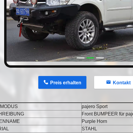
n
Preis erhalten
Kontakt
-MODUS
pajero Sport
HREIBUNG
Front BUMPEER für paje
ENNAME
Purple Horn
IAL
STAHL