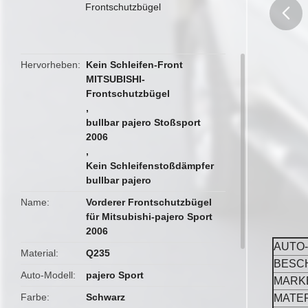
Frontschutzbügel
butto
Hervorheben
Kein Schleifen-Front
MITSUBISHI-
Frontschutzbügel
,
bullbar pajero Stoßsport
2006
,
Kein Schleifenstoßdämpfer
bullbar pajero
Name
Vorderer Frontschutzbügel
für Mitsubishi-pajero Sport
2006
AUTO
Material
Q235
BESC
Auto-Modell
pajero Sport
MARK
Farbe
Schwarz
MATER