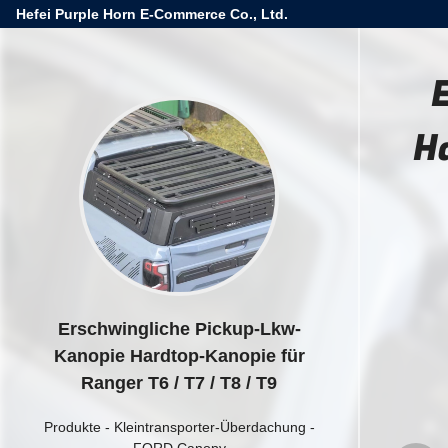
Hefei Purple Horn E-Commerce Co., Ltd.
H
Erschwingliche Pickup-Lkw-
Kanopie Hardtop-Kanopie für
Ranger T6 / T7 / T8 / T9
Produkte
-
Kleintransporter-Überdachung
-
FORD Canopy