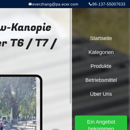
everzhang@pa.ecer.com
86-137-55007633
kw-Kanopie
r T6 / T7 /
Startseite
Kategorien
Produkte
Betriebsmittel
Über Uns
Ein Angebot
bekommen