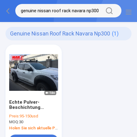
Genuine Nissan Roof Rack Navara Np300
(1)
Echte Pulver-
Beschichtung
NISSAN Roof Rack
Preis:
95-150usd
Navara Nps 300
MOQ:
30
135x125mm
Holen Sie sich aktuelle Preis