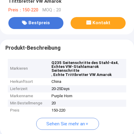
Trittbretter VW Amarok
Preis：150-220
MOQ：20
Bestpreis
Kontakt
Produkt-Beschreibung
,
Q235 Seitenschritte des Stahl-4x4
Echtes VW-Stahlamarok
Markieren
Seitenschritte
,
Echte Trittbretter VW Amarok
Herkunftsort
China
Lieferzeit
20-25Days
Markenname
Purple Horn
Min Bestellmenge
20
Preis
150-220
Sehen Sie mehr an