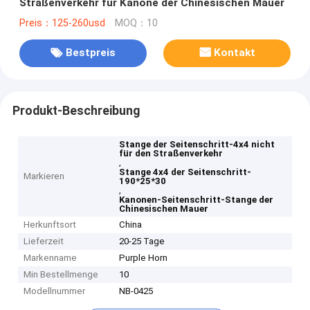
Straßenverkehr für Kanone der Chinesischen Mauer
Preis：125-260usd
MOQ：10
Bestpreis
Kontakt
Produkt-Beschreibung
Stange der Seitenschritt-4x4 nicht
für den Straßenverkehr
,
Stange 4x4 der Seitenschritt-
Markieren
190*25*30
,
Kanonen-Seitenschritt-Stange der
Chinesischen Mauer
Herkunftsort
China
Lieferzeit
20-25 Tage
Markenname
Purple Horn
Min Bestellmenge
10
Modellnummer
NB-0425