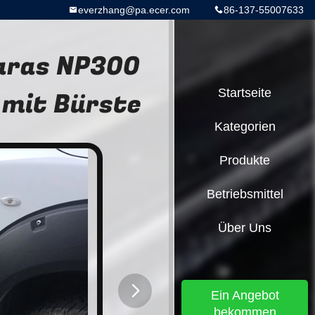
everzhang@pa.ecer.com
86-137-55007633
varas NP300
 mit Bürste
Startseite
Kategorien
Produkte
Betriebsmittel
Über Uns
Ein Angebot
bekommen