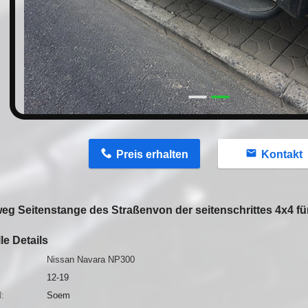
n
Preis erhalten
Kontakt
weg Seitenstange des Straßenvon der seitenschrittes 4x4 f
le Details
Nissan Navara NP300
12-19
:
Soem