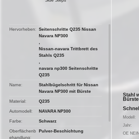
butto
Hervorheben
Seitenschritte Q235 Nissan
Navara NP300
,
Nissan-navara Trittbrett des
Stahls Q235
,
navara np300 Seitenschritte
Q235
Name
Stahlbügelschritt für Nissan
Navara NP300 mit Bürste
Stahl 
Bürste
Material
Q235
Schnel
Automodell
NAVARA NP300
Modell:
Farbe
Schwarz
Jahr:
Oberflächenb
Pulver-Beschichtung
OE NEIN
ehandlung