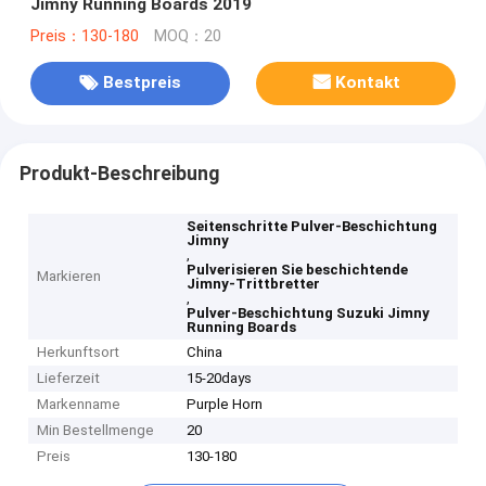
Jimny Running Boards 2019
Preis：130-180
MOQ：20
Bestpreis
Kontakt
Produkt-Beschreibung
Seitenschritte Pulver-Beschichtung
Jimny
,
Pulverisieren Sie beschichtende
Markieren
Jimny-Trittbretter
,
Pulver-Beschichtung Suzuki Jimny
Running Boards
Herkunftsort
China
Lieferzeit
15-20days
Markenname
Purple Horn
Min Bestellmenge
20
Preis
130-180